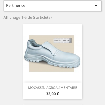
Pertinence

Affichage 1-5 de 5 article(s)
MOCASSIN AGROALIMENTAIRE
Prix
32,00 €