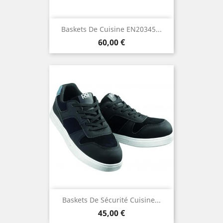
Baskets De Cuisine EN20345...
Prix
60,00 €
Baskets De Sécurité Cuisine...
Prix
45,00 €