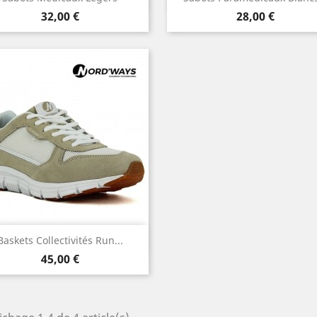
Prix
Prix
32,00 €
28,00 €
Aperçu rapide

Baskets Collectivités Run...
Prix
45,00 €