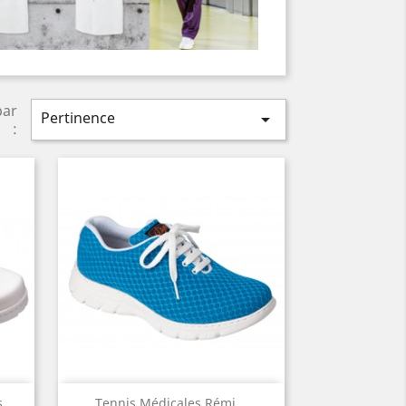
par
Pertinence

:
Aperçu rapide

...
Tennis Médicales Rémi...